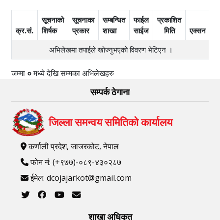
सूचनाको
सूचनाका
सम्बन्धित
फाईल
प्रकाशित
क्र.सं.
शिर्षक
प्रकार
शाखा
साईज
मिति
एक्सन
अभिलेखमा तपाईले खोज्‍नुभएको विवरण भेटिएन ।
जम्मा
०
मध्ये
देखि
सम्मका अभिलेखहरु
सम्पर्क ठेगाना
जिल्ला समन्वय समितिको कार्यालय
कर्णाली प्रदेश, जाजरकोट, नेपाल
फोन नं: (+९७७)-०८९-४३०२८७
ईमेल: dcojajarkot@gmail.com
शाखा अधिकृत