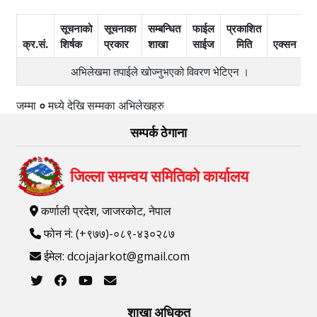
सूचनाको
सूचनाका
सम्बन्धित
फाईल
प्रकाशित
क्र.सं.
शिर्षक
प्रकार
शाखा
साईज
मिति
एक्सन
अभिलेखमा तपाईले खोज्‍नुभएको विवरण भेटिएन ।
जम्मा
०
मध्ये
देखि
सम्मका अभिलेखहरु
सम्पर्क ठेगाना
जिल्ला समन्वय समितिको कार्यालय
कर्णाली प्रदेश, जाजरकोट, नेपाल
फोन नं: (+९७७)-०८९-४३०२८७
ईमेल: dcojajarkot@gmail.com
शाखा अधिकृत